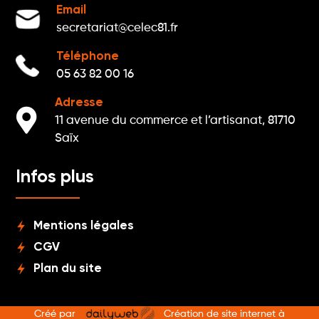
Email
secretariat@celec81.fr
Téléphone
05 63 82 00 16
Adresse

11 avenue du commerce et l’artisanat, 81710
Saïx
Infos plus
Mentions légales
CGV
Plan du site
Créé par
Création de site internet à